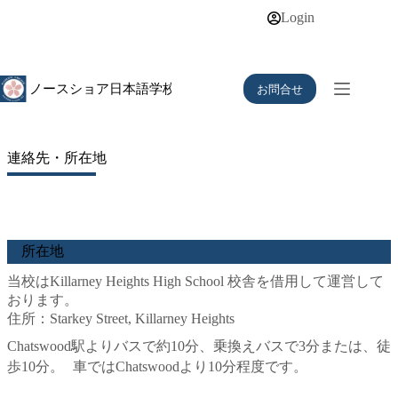
コ
Login
ン
テ
ン
ツ
お問合せ
へ
ス
キ
ッ
連絡先・所在地
プ
所在地
当校はKillarney Heights High School 校舎を借用して運営して
おります。
住所：Starkey Street, Killarney Heights
Chatswood駅よりバスで約10分、乗換えバスで3分または、徒
歩10分。 車ではChatswoodより10分程度です。