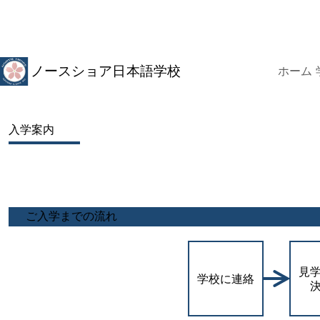
コ
ン
テ
ン
ツ
ホーム
へ
ス
キ
ッ
入学案内
プ
ご入学までの流れ