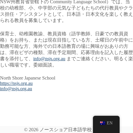
NSW州教育省管轄下の Community Language School）では、当
校の幼稚部、小、中学部の元気な子どもたちの代行教員やクラ
ス担任・アシスタントとして、日本語・日本文化を楽しく教え
られる教員を募集しています。
保育士、幼稚園教諭、教員資格（語学教師、日豪での教員資
格）をお持ち、または現在目指している方、土曜日の午前中に
勤務可能な方、海外での日本語教育の場に興味がおありの方
は、滞在ビザの種類、滞在予定期間、応募理由を記入した履歴
書を添付して、
info@nsjs.org.au
までご連絡ください。明るく楽
しい職場です。委細面談。
North Shore Japanese School
https://nsjs.org.au
info@nsjs.org.au
EN
© 2026 ノースショア日本語学校