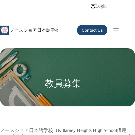
Skip
Login
to
content
Contact Us
教員募集
ノースショア日本語学校（Killarney Heights High School借用、